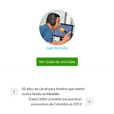
Iván Briceño
Ver todas las entradas
Navegación
50 años de cárcel para hombre que atentó
Entrada
contra familia en Medellín
de
anterior
DataCrédito presentó perspectivas
entradas
Entrada
economicas de Colombia en 2013
siguiente