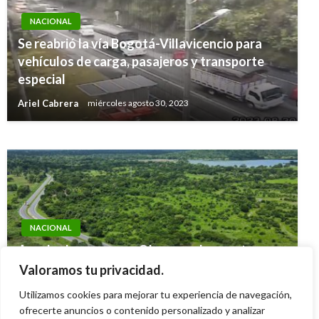
NACIONAL
Se reabrió la vía Bogotá-Villavicencio para
NACIONAL
vehículos de carga, pasajeros y transporte
Resultados de las loterías y chances de este
especial
domingo 11 de agosto en Colombia
Ariel Cabrera
miércoles agosto 30, 2023
Ariel Cabrera
lunes agosto 12, 2019
NACIONAL
Aprobado cupo para Obras por Impuestos por
$ 1,1 billones en zonas más afectadas por el
Valoramos tu privacidad.
conflicto
Utilizamos cookies para mejorar tu experiencia de navegación,
ofrecerte anuncios o contenido personalizado y analizar
Giovanni Alarcón M.
viernes enero 17, 2025