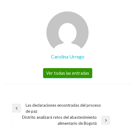
Carolina Urrego
Ver todas las entradas
Navegación
Las declaraciones encontradas del proceso
Entrada
de paz
de
anterior
Distrito analizará retos del abastecimiento
entradas
Entrada
alimentario de Bogotá
siguiente