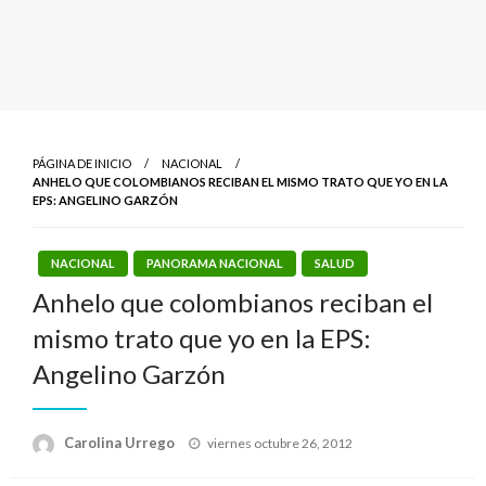
PÁGINA DE INICIO
NACIONAL
ANHELO QUE COLOMBIANOS RECIBAN EL MISMO TRATO QUE YO EN LA
EPS: ANGELINO GARZÓN
NACIONAL
PANORAMA NACIONAL
SALUD
Anhelo que colombianos reciban el
mismo trato que yo en la EPS:
Angelino Garzón
Publicado
Carolina Urrego
viernes octubre 26, 2012
el