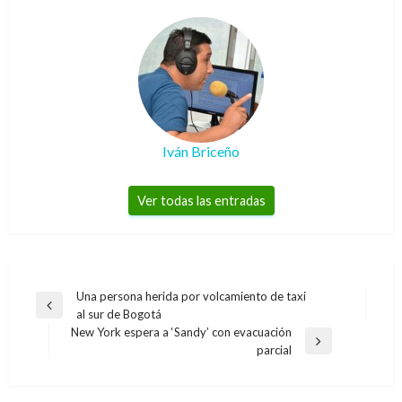
Iván Briceño
Ver todas las entradas
Navegación
Una persona herida por volcamiento de taxi
Entrada
al sur de Bogotá
de
anterior
New York espera a ‘Sandy’ con evacuación
entradas
Entrada
parcial
siguiente