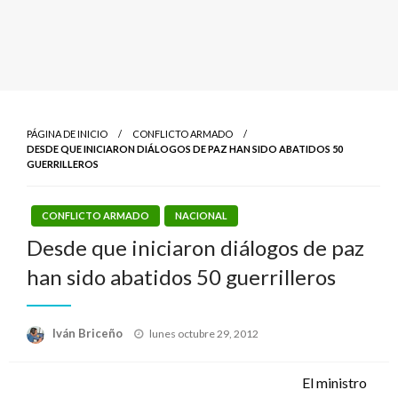
PÁGINA DE INICIO
CONFLICTO ARMADO
DESDE QUE INICIARON DIÁLOGOS DE PAZ HAN SIDO ABATIDOS 50
GUERRILLEROS
CONFLICTO ARMADO
NACIONAL
Desde que iniciaron diálogos de paz
han sido abatidos 50 guerrilleros
Publicado
Iván Briceño
lunes octubre 29, 2012
el
El ministro