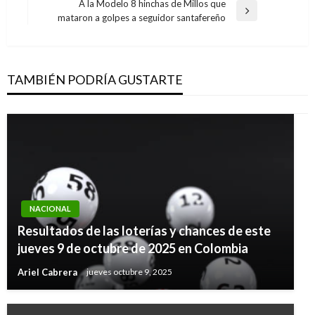
anterior
A la Modelo 8 hinchas de Millos que
entradas
Entrada
mataron a golpes a seguidor santafereño
siguiente
TAMBIÉN PODRÍA GUSTARTE
NACIONAL
Resultados de las loterías y chances de este
jueves 9 de octubre de 2025 en Colombia
Ariel Cabrera
jueves octubre 9, 2025