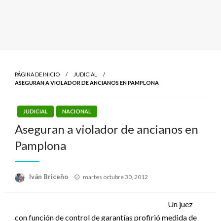
PÁGINA DE INICIO
JUDICIAL
ASEGURAN A VIOLADOR DE ANCIANOS EN PAMPLONA
JUDICIAL
NACIONAL
Aseguran a violador de ancianos en
Pamplona
Publicado
Iván Briceño
martes octubre 30, 2012
el
Un juez
con función de control de garantías profirió medida de