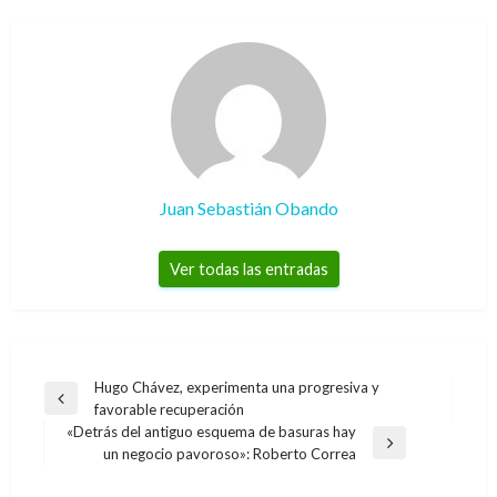
Juan Sebastián Obando
Ver todas las entradas
Navegación
Hugo Chávez, experimenta una progresiva y
Entrada
favorable recuperación
de
anterior
«Detrás del antiguo esquema de basuras hay
entradas
Entrada
un negocio pavoroso»: Roberto Correa
siguiente