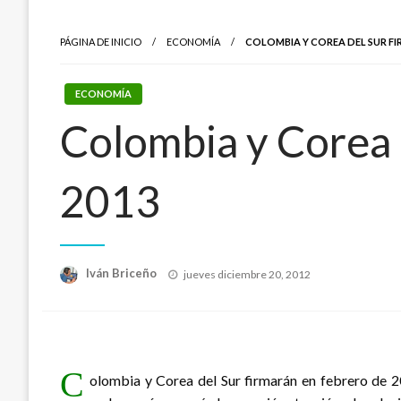
PÁGINA DE INICIO
ECONOMÍA
COLOMBIA Y COREA DEL SUR FIR
ECONOMÍA
Colombia y Corea d
2013
Publicado
Iván Briceño
jueves diciembre 20, 2012
el
C
olombia y Corea del Sur firmarán en febrero de 20