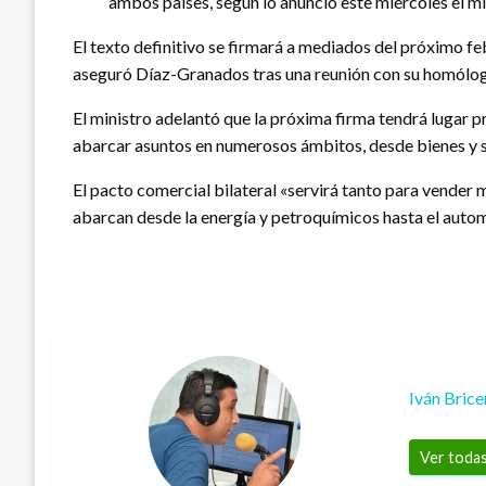
ambos países, según lo anunció este miércoles el m
El texto definitivo se firmará a mediados del próximo f
aseguró Díaz-Granados tras una reunión con su homólogo
El ministro adelantó que la próxima firma tendrá lugar 
abarcar asuntos en numerosos ámbitos, desde bienes y se
El pacto comercial bilateral «servirá tanto para vender
abarcan desde la energía y petroquímicos hasta el auto
Iván Bric
Ver todas