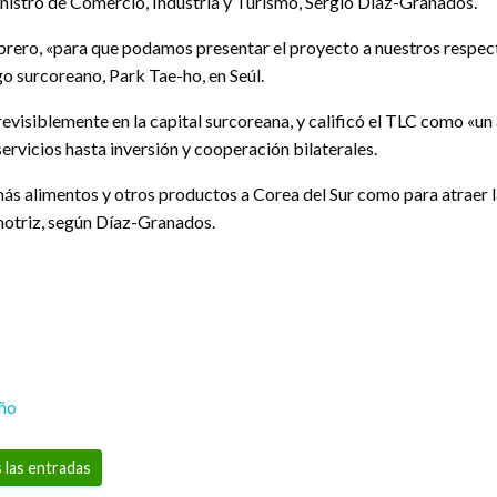
inistro de Comercio, Industria y Turismo, Sergio Díaz-Granados.
ebrero, «para que podamos presentar el proyecto a nuestros respec
 surcoreano, Park Tae-ho, en Seúl.
previsiblemente en la capital surcoreana, y calificó el TLC como «
rvicios hasta inversión y cooperación bilaterales.
 más alimentos y otros productos a Corea del Sur como para atraer
motriz, según Díaz-Granados.
eño
 las entradas