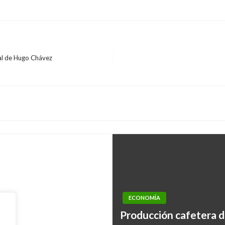
ial de Hugo Chávez
visitaron Colombia
ECONOMÍA
Producción cafetera d
por las Pymes
ECONOMÍA