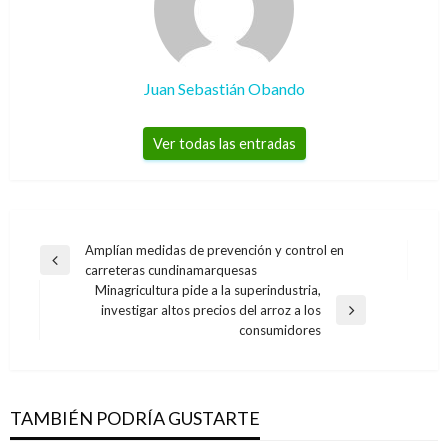
Juan Sebastián Obando
Ver todas las entradas
Navegación
Amplían medidas de prevención y control en
Entrada
carreteras cundinamarquesas
de
anterior
Minagricultura pide a la superindustria,
entradas
investigar altos precios del arroz a los
Entrada
consumidores
siguiente
TAMBIÉN PODRÍA GUSTARTE