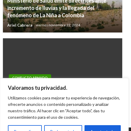
Ministerio de Salud emite directrices ante
incremento de lluvias y la llegada del
fenómeno de La Niña a Colombia
Ariel Cabrera
viernes noviembre 22, 2024
CONFLICTO ARMADO
Cayó médico que atendía a las Farc y servía
Valoramos tu privacidad.
para pago de extorsiones en Huila
Utilizamos cookies para mejorar tu experiencia de navegación,
ofrecerte anuncios o contenido personalizado y analizar
Iván Briceño
lunes octubre 1, 2012
nuestro tráfico. Al hacer clic en "Aceptar todo", das tu
consentimiento para el uso de cookies.