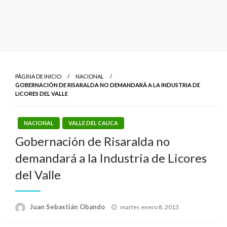
PÁGINA DE INICIO
NACIONAL
GOBERNACIÓN DE RISARALDA NO DEMANDARÁ A LA INDUSTRIA DE
LICORES DEL VALLE
NACIONAL
VALLE DEL CAUCA
Gobernación de Risaralda no
demandará a la Industria de Licores
del Valle
Publicado
Juan Sebastián Obando
martes enero 8, 2013
el