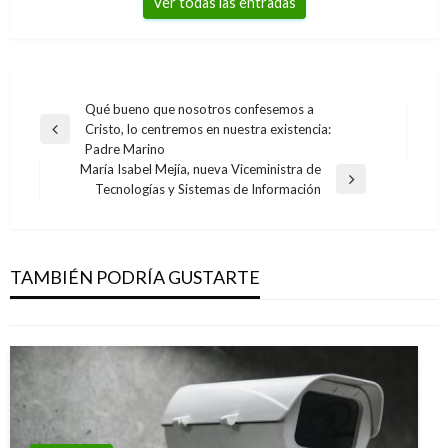
Ver todas las entradas
Navegación
Qué bueno que nosotros confesemos a
Cristo, lo centremos en nuestra existencia:
de
Entrada
Padre Marino
anterior
entradas
María Isabel Mejía, nueva Viceministra de
Entrada
Tecnologías y Sistemas de Información
siguiente
NACIONAL
Miles de campesinos de coca marchan en
varias regiones del país
TAMBIÉN PODRÍA GUSTARTE
Andres Felipe Gama
miércoles octubre 25, 2017