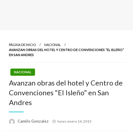
PÁGINA DE INICIO
NACIONAL
AVANZAN OBRAS DEL HOTEL Y CENTRO DE CONVENCIONES “EL ISLEÑO”
EN SAN ANDRES
NACIONAL
Avanzan obras del hotel y Centro de
Convenciones “El Isleño” en San
Andres
Publicado
Camilo Gonzalez
lunes enero 14, 2013
el