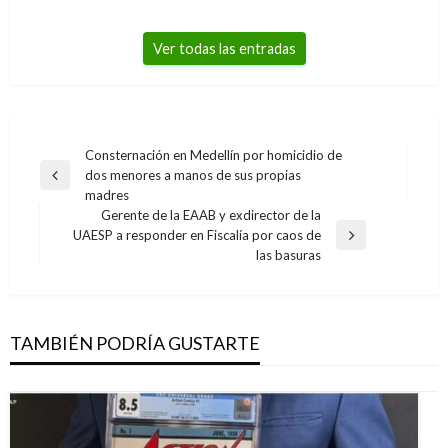
Ver todas las entradas
Navegación
Consternación en Medellín por homicidio de
dos menores a manos de sus propias
de
Entrada
madres
anterior
entradas
Gerente de la EAAB y exdirector de la
UAESP a responder en Fiscalía por caos de
Entrada
las basuras
siguiente
TAMBIÉN PODRÍA GUSTARTE