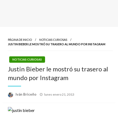
PÁGINA DE INICIO
NOTICIAS CURIOSAS
JUSTIN BIEBER LE MOSTRÓ SU TRASERO AL MUNDO POR INSTAGRAM
NOTICIAS CURIOSAS
Justin Bieber le mostró su trasero al
mundo por Instagram
Publicado
Iván Briceño
lunes enero 21, 2013
el