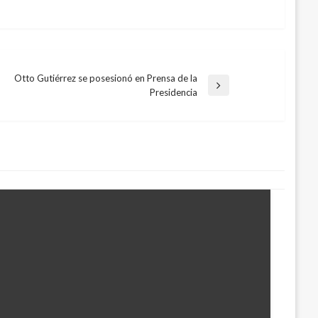
Otto Gutiérrez se posesionó en Prensa de la
Entrada
Presidencia
siguiente
icación crediticia de TGI en grado de