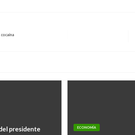
 cocaína
ECONOMÍA
 del presidente
ECONOMÍA
Moody’s reafirmó calif