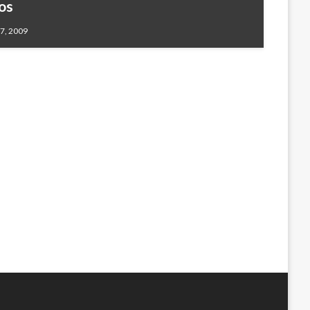
os
7, 2009
osto 29, 2017