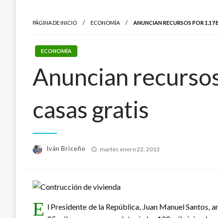
PÁGINA DE INICIO
ECONOMÍA
ANUNCIAN RECURSOS POR 1,17 B
ECONOMÍA
Anuncian recursos 
casas gratis
Publicado
Iván Briceño
martes enero 22, 2013
el
E
l Presidente de la República, Juan Manuel Santos, an