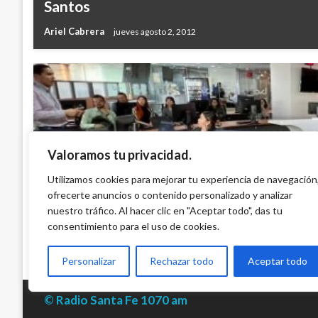
Santos
Ariel Cabrera
jueves agosto 2, 2012
Valoramos tu privacidad.
ECONOMÍA
Utilizamos cookies para mejorar tu experiencia de navegación
Indicadores Económicos
ofrecerte anuncios o contenido personalizado y analizar
nuestro tráfico. Al hacer clic en "Aceptar todo", das tu
Ariel Cabrera
viernes octubre 4, 2024
consentimiento para el uso de cookies.
Personalizar
Rechazar todo
Aceptar todo
© Radio Santa Fe 1070 am