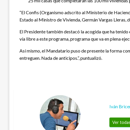
25 mil casas que completarán las 100 mil viviendas
“El Confis (Organismo adscrito al Ministerio de Hacienda 
Estado al Ministro de Vivienda, Germán Vargas Lleras, du
El Presidente también destacó la acogida que ha tenido 
vía libre a este programa, programa que va en plena eje
Así mismo, el Mandatario puso de presente la forma como
entreguen. Nada de anticipos.”, puntualizó.
Iván Bric
Ver todas