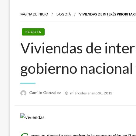
PÁGINA DE INICIO
BOGOTÁ
VIVIENDAS DE INTERÉS PRIORITA
BOGOTÁ
Viviendas de inter
gobierno nacional y
Publicado
Camilo Gonzalez
miércoles enero 30, 2013
el
omo un decreto que estimula la segregación en Bogo