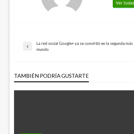
Ver todas
La red social Google+ ya se convirtió en la segunda más
Navegación
Entrada
mundo
anterior
de
TAMBIÉN PODRÍA GUSTARTE
entradas