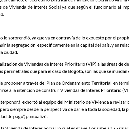
s de Vivienda de Interés Social ya que según el funcionario al i
ad.
eto lo sorprendió, ya que va en contravía de lo expuesto por el pro
ir la segregación, específicamente en la capital del país, y en rela
la ciudad.
lización de Viviendas de Interés Prioritario (VIP) a las áreas de de
as perimetrales que para el caso de Bogotá, son las que se inundan
e proponer a través del Plan de Ordenamiento Territorial, en térm
erirse a la intención de construir Viviendas de Interés Prioritario 
rpondrá, exhortó al equipo del Ministerio de Vivienda a revisarlo y
ro siempre desde la perspectiva de darle a toda la sociedad, la po
ad de pago”, puntualizó.
a Vivienda de Interés Social, lo cual es grave. Los sube a 175 sala