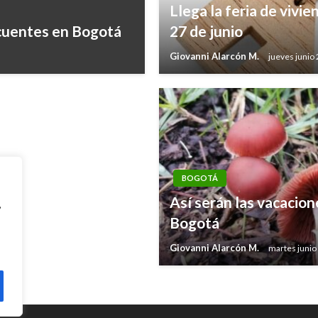
Llega la feria de vivi
ovados al finalizar
cuentes en Bogotá
27 de junio
Giovanni Alarcón M.
jueves junio
BOGOTÁ
Así serán las vacacion
,
Bogotá
Giovanni Alarcón M.
martes junio