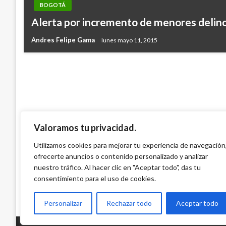
BOGOTÁ
BOGOTÁ
IDU entregará 30 puentes peatonales ren
Alerta por incremento de menores delin
el 2020
Andres Felipe Gama
lunes mayo 11, 2015
Iván Briceño
miércoles diciembre 2, 2020
Valoramos tu privacidad.
Utilizamos cookies para mejorar tu experiencia de navegación
ofrecerte anuncios o contenido personalizado y analizar
nuestro tráfico. Al hacer clic en "Aceptar todo", das tu
consentimiento para el uso de cookies.
Personalizar
Rechazar todo
Aceptar todo