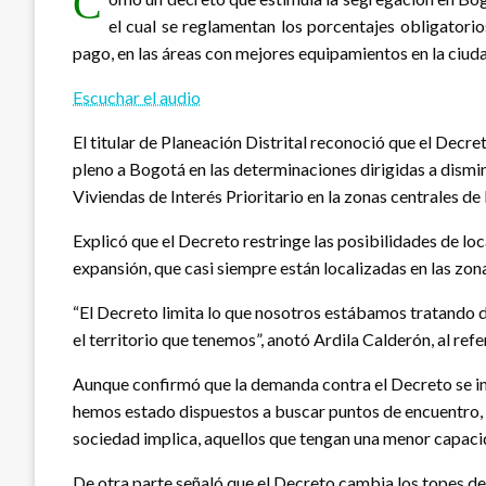
C
el cual se reglamentan los porcentajes obligatorio
pago, en las áreas con mejores equipamientos en la ciud
Escuchar el audio
El titular de Planeación Distrital reconoció que el Decr
pleno a Bogotá en las determinaciones dirigidas a disminu
Viviendas de Interés Prioritario en la zonas centrales de 
Explicó que el Decreto restringe las posibilidades de loca
expansión, que casi siempre están localizadas en las zon
“El Decreto limita lo que nosotros estábamos tratando d
el territorio que tenemos”, anotó Ardila Calderón, al ref
Aunque confirmó que la demanda contra el Decreto se inte
hemos estado dispuestos a buscar puntos de encuentro, pe
sociedad implica, aquellos que tengan una menor capacid
De otra parte señaló que el Decreto cambia los topes de l