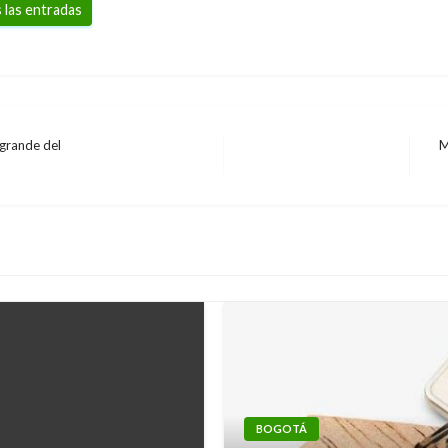
 las entradas
 grande del
M
En
sig
BOGOTÁ