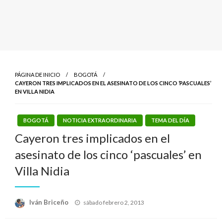
PÁGINA DE INICIO
BOGOTÁ
CAYERON TRES IMPLICADOS EN EL ASESINATO DE LOS CINCO ‘PASCUALES’
EN VILLA NIDIA
BOGOTÁ
NOTICIA EXTRAORDINARIA
TEMA DEL DÍA
Cayeron tres implicados en el
asesinato de los cinco ‘pascuales’ en
Villa Nidia
Publicado
Iván Briceño
sábado febrero 2, 2013
el