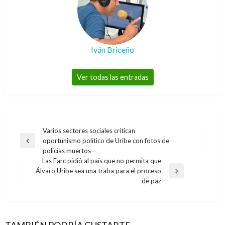
Iván Briceño
Ver todas las entradas
Navegación
Varios sectores sociales critican
oportunismo político de Uribe con fotos de
de
Entrada
policías muertos
anterior
entradas
Las Farc pidió al país que no permita que
Álvaro Uribe sea una traba para el proceso
Entrada
de paz
siguiente
BOGOTÁ
Bogotá rompió Récord Guiness por los
derechos de las mujeres
TAMBIÉN PODRÍA GUSTARTE