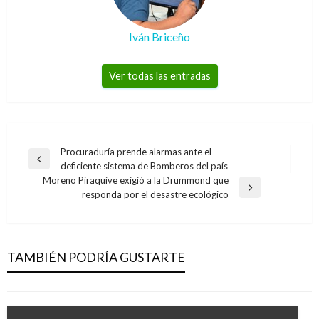
Iván Briceño
Ver todas las entradas
Navegación
Procuraduría prende alarmas ante el
Entrada
deficiente sistema de Bomberos del país
de
anterior
Moreno Piraquive exigió a la Drummond que
entradas
Entrada
responda por el desastre ecológico
siguiente
POLÍTICA
Humberto de la Calle y César Gaviria dejarían
el Partido Liberal
TAMBIÉN PODRÍA GUSTARTE
Andres Felipe Gama
martes septiembre 12, 2017