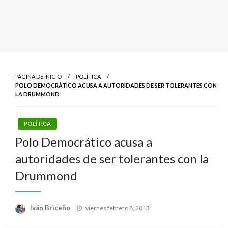
PÁGINA DE INICIO
POLÍTICA
POLO DEMOCRÁTICO ACUSA A AUTORIDADES DE SER TOLERANTES CON
LA DRUMMOND
POLÍTICA
Polo Democrático acusa a
autoridades de ser tolerantes con la
Drummond
Publicado
Iván Briceño
viernes febrero 8, 2013
el