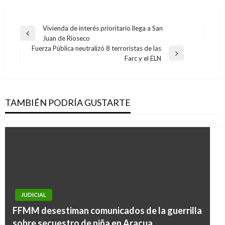
Navegación
Vivienda de interés prioritario llega a San
Entrada
Juan de Rioseco
de
anterior
Fuerza Pública neutralizó 8 terroristas de las
entradas
Entrada
Farc y el ELN
siguiente
TAMBIÉN PODRÍA GUSTARTE
JUDICIAL
FFMM desestiman comunicados de la guerrilla
sobre secuestro de niña en Aracua