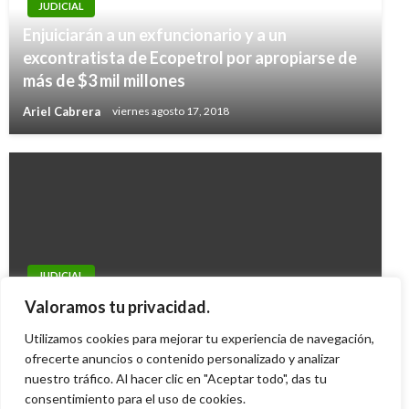
JUDICIAL
Enjuiciarán a un exfuncionario y a un
excontratista de Ecopetrol por apropiarse de
más de $3 mil millones
Ariel Cabrera
viernes agosto 17, 2018
JUDICIAL
Sigue adelante proceso por millonarias
Valoramos tu privacidad.
defraudación a la DIAN
Utilizamos cookies para mejorar tu experiencia de navegación,
Ariel Cabrera
ofrecerte anuncios o contenido personalizado y analizar
lunes mayo 14, 2012
nuestro tráfico. Al hacer clic en "Aceptar todo", das tu
consentimiento para el uso de cookies.