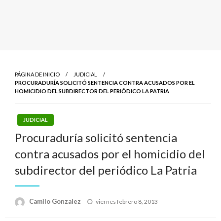
PÁGINA DE INICIO
JUDICIAL
PROCURADURÍA SOLICITÓ SENTENCIA CONTRA ACUSADOS POR EL
HOMICIDIO DEL SUBDIRECTOR DEL PERIÓDICO LA PATRIA
JUDICIAL
Procuraduría solicitó sentencia
contra acusados por el homicidio del
subdirector del periódico La Patria
Publicado
Camilo Gonzalez
viernes febrero 8, 2013
el