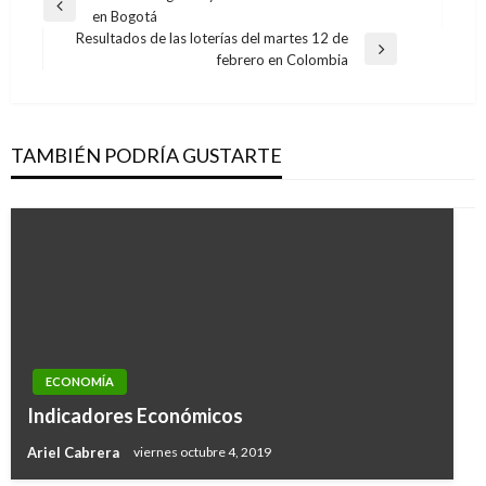
Entrada
en Bogotá
de
anterior
Resultados de las loterías del martes 12 de
entradas
Entrada
febrero en Colombia
siguiente
TAMBIÉN PODRÍA GUSTARTE
ECONOMÍA
Indicadores Económicos
Ariel Cabrera
viernes octubre 4, 2019