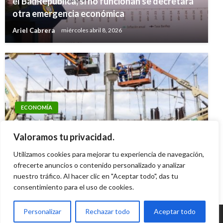
el BanRepública; si no funcionan se decretará
otra emergencia económica
Ariel Cabrera
miércoles abril 8, 2026
ECONOMÍA
Consejo Gremial tercia en la confrontación de
Petro con el sector energético y rechaza una
Valoramos tu privacidad.
«intervención arbitraria» para bajar tarifas
Utilizamos cookies para mejorar tu experiencia de navegación,
Ariel Cabrera
ofrecerte anuncios o contenido personalizado y analizar
miércoles abril 9, 2025
nuestro tráfico. Al hacer clic en "Aceptar todo", das tu
consentimiento para el uso de cookies.
Personalizar
Rechazar todo
Aceptar todo
© Radio Santa Fe 1070 am