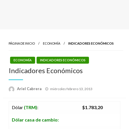
PÁGINA DE INICIO
ECONOMÍA
INDICADORES ECONÓMICOS
ECONOMÍA
INDICADORES ECONÓMICOS
Indicadores Económicos
Publicado
Ariel Cabrera
miércoles febrero 13, 2013
el
Dólar
(TRM)
:
$1.783,20
Dólar casa de cambio: