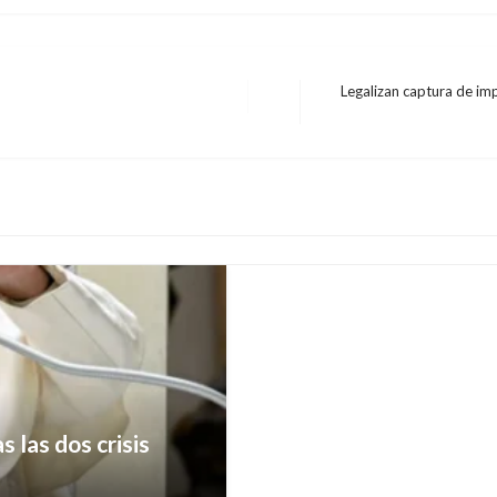
Legalizan captura de im
Entrada
INTERNACIONAL
siguiente
Se elevó a seis el núm
China
Iván Briceño
martes enero 21, 20
s las dos crisis
ás pobre: Donald