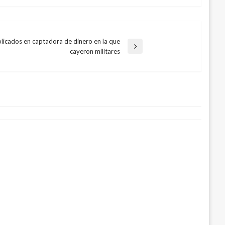
plicados en captadora de dinero en la que
cayeron militares
ero de muertos por el coronavirus en
20