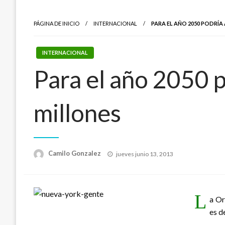
PÁGINA DE INICIO
INTERNACIONAL
PARA EL AÑO 2050 PODRÍA
INTERNACIONAL
Para el año 2050 p
millones
Publicado
Camilo Gonzalez
jueves junio 13, 2013
el
L
a Or
es d