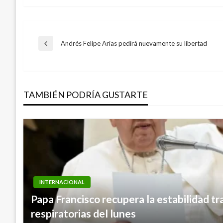
Navegación
Andrés Felipe Arias pedirá nuevamente su libertad
Entrada
anterior
de
TAMBIÉN PODRÍA GUSTARTE
entradas
INTERNACIONAL
INTERNACIONAL
Papa Francisco recupera la estabilidad tra
Si soy censurado, todo el mundo sería m
respiratorias del lunes