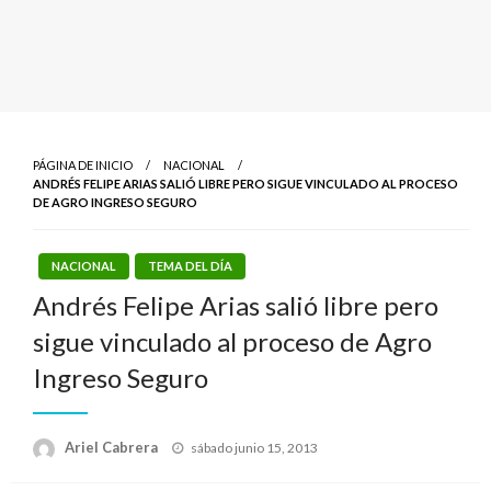
PÁGINA DE INICIO
NACIONAL
ANDRÉS FELIPE ARIAS SALIÓ LIBRE PERO SIGUE VINCULADO AL PROCESO
DE AGRO INGRESO SEGURO
NACIONAL
TEMA DEL DÍA
Andrés Felipe Arias salió libre pero
sigue vinculado al proceso de Agro
Ingreso Seguro
Publicado
Ariel Cabrera
sábado junio 15, 2013
el