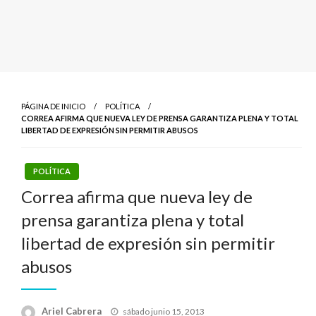
PÁGINA DE INICIO
POLÍTICA
CORREA AFIRMA QUE NUEVA LEY DE PRENSA GARANTIZA PLENA Y TOTAL
LIBERTAD DE EXPRESIÓN SIN PERMITIR ABUSOS
POLÍTICA
Correa afirma que nueva ley de
prensa garantiza plena y total
libertad de expresión sin permitir
abusos
Publicado
Ariel Cabrera
sábado junio 15, 2013