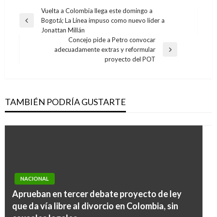
Navegación
Vuelta a Colombia llega este domingo a
Bogotá; La Línea impuso como nuevo lider a
de
Entrada
Jonattan Millán
anterior
entradas
Concejo pide a Petro convocar
adecuadamente extras y reformular
Entrada
proyecto del POT
siguiente
TAMBIÉN PODRÍA GUSTARTE
NACIONAL
Aprueban en tercer debate proyecto de ley
que da vía libre al divorcio en Colombia, sin