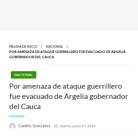
PÁGINA DE INICIO
NACIONAL
POR AMENAZA DE ATAQUE GUERRILLERO FUE EVACUADO DE ARGELIA
GOBERNADOR DEL CAUCA
NACIONAL
Por amenaza de ataque guerrillero
fue evacuado de Argelia gobernador
del Cauca
Publicado
Camilo Gonzalez
martes junio 25, 2013
el