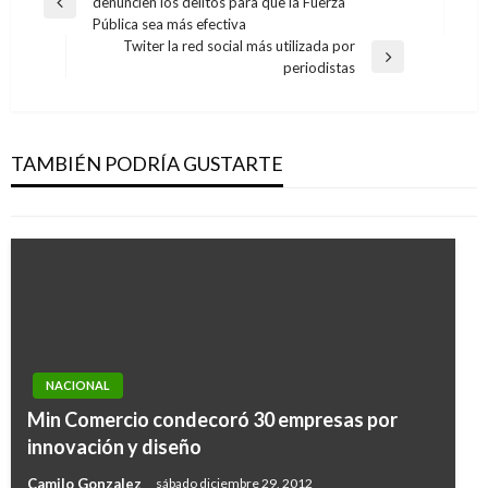
denuncien los delitos para que la Fuerza
de
Entrada
Pública sea más efectiva
anterior
entradas
Twiter la red social más utilizada por
Entrada
periodistas
siguiente
NACIONAL
En fin de semana fueron sorprendidos 1.568
conductores ebrios
TAMBIÉN PODRÍA GUSTARTE
Iván Briceño
lunes agosto 12, 2013
NACIONAL
NACIONAL
Reporte del gobierno venezolano sobre
Min Comercio condecoró 30 empresas por
reapartura del paso peatonal en la frontera
innovación y diseño
con Colombia
Camilo Gonzalez
sábado diciembre 29, 2012