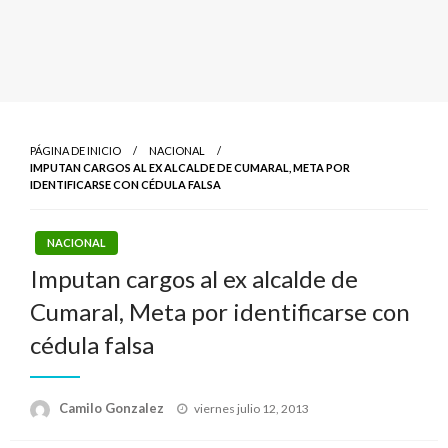
PÁGINA DE INICIO
NACIONAL
IMPUTAN CARGOS AL EX ALCALDE DE CUMARAL, META POR
IDENTIFICARSE CON CÉDULA FALSA
NACIONAL
Imputan cargos al ex alcalde de
Cumaral, Meta por identificarse con
cédula falsa
Publicado
Camilo Gonzalez
viernes julio 12, 2013
el