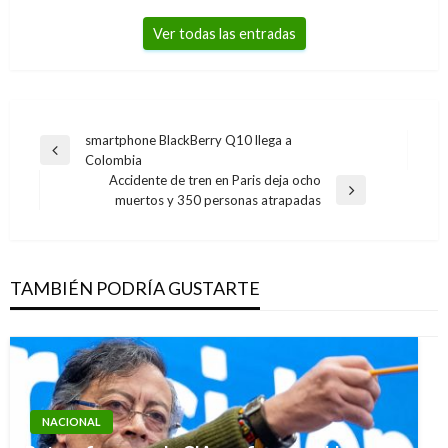
Ver todas las entradas
Navegación
smartphone BlackBerry Q10 llega a
Entrada
Colombia
de
anterior
Accidente de tren en Paris deja ocho
entradas
Entrada
muertos y 350 personas atrapadas
siguiente
TAMBIÉN PODRÍA GUSTARTE
NACIONAL