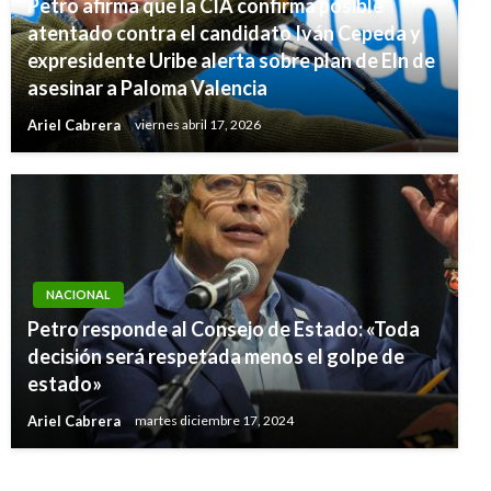
Petro afirma que la CIA confirma posible
atentado contra el candidato Iván Cepeda y
expresidente Uribe alerta sobre plan de Eln de
asesinar a Paloma Valencia
Ariel Cabrera
viernes abril 17, 2026
NACIONAL
Petro responde al Consejo de Estado: «Toda
NACIONAL
decisión será respetada menos el golpe de
Procuraduría destituyó e inhabilitó por 12
estado»
años a 16 concejales de Valledupar
Ariel Cabrera
martes diciembre 17, 2024
Ariel Cabrera
jueves diciembre 13, 2018