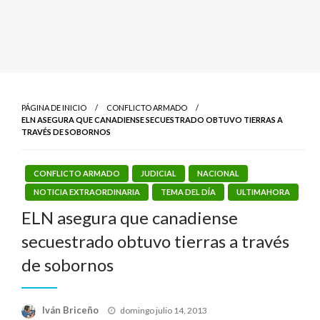
PÁGINA DE INICIO
CONFLICTO ARMADO
ELN ASEGURA QUE CANADIENSE SECUESTRADO OBTUVO TIERRAS A
TRAVÉS DE SOBORNOS
CONFLICTO ARMADO
JUDICIAL
NACIONAL
NOTICIA EXTRAORDINARIA
TEMA DEL DÍA
ULTIMAHORA
ELN asegura que canadiense
secuestrado obtuvo tierras a través
de sobornos
Publicado
Iván Briceño
domingo julio 14, 2013