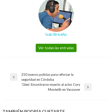
Iván Briceño
Ver todas las entradas
Navegación
250 nuevos policías para reforzar la
Entrada
seguridad en Córdoba
de
anterior
‘Glee’: Encontraron muerto al actor Cory
entradas
Entrada
Monteith en Vacouver
siguiente
TAMBIÉN PODRÍA GUSTARTE