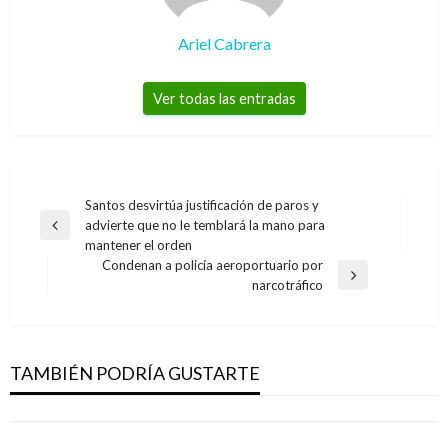
Ariel Cabrera
Ver todas las entradas
Navegación
Santos desvirtúa justificación de paros y
advierte que no le temblará la mano para
de
Entrada
mantener el orden
anterior
entradas
Condenan a policía aeroportuario por
NOTICIA EXTRAORDINARIA
Entrada
narcotráfico
NOTICIA EXTRAORDINARIA
siguiente
Abogado de Farc deberá declarar por
Aislaron a estadounidense que viajó a
presuntas amenazas contra jefes de esa
Colombia a pesar de ser positivo para Covid-
guerrilla
TAMBIÉN PODRÍA GUSTARTE
19
Manuel Reyes Beltran
jueves julio 27, 2017
Iván Briceño
miércoles enero 13, 2021