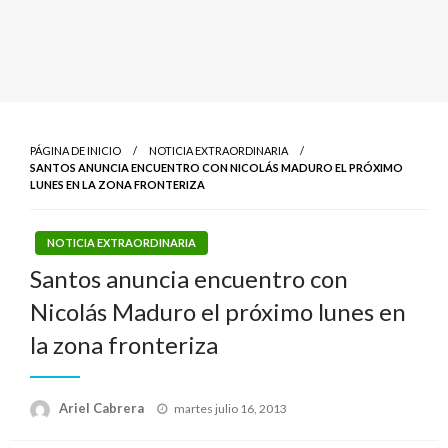
PÁGINA DE INICIO
NOTICIA EXTRAORDINARIA
SANTOS ANUNCIA ENCUENTRO CON NICOLÁS MADURO EL PRÓXIMO
LUNES EN LA ZONA FRONTERIZA
NOTICIA EXTRAORDINARIA
Santos anuncia encuentro con
Nicolás Maduro el próximo lunes en
la zona fronteriza
Publicado
Ariel Cabrera
martes julio 16, 2013
el