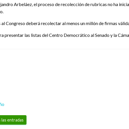
jandro Arbeláez, el proceso de recolección de rubricas no ha inici
o.
al Congreso deberá recolectar al menos un millón de firmas válida
ara presentar las listas del Centro Democrático al Senado y la Cám
eño
 las entradas