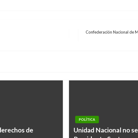
Confederación Nacional de M
Entrada
siguiente
POLÍTICA
PANORAMA NACIONAL
derechos de
Unidad Nacional no se
Martha Villalba aplau