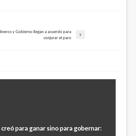
ineros y Gobierno llegan a acuerdo para
conjurar el paro
 creó para ganar sino para gobernar:
de avance del proyecto de cadena