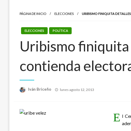
PÁGINA DE INICIO
ELECCIONES
URIBISMO FINIQUITA DETALLE
ELECCIONES
POLÍTICA
Uribismo finiquita 
contienda elector
Publicado
Iván Briceño
lunes agosto 12, 2013
el
E
l Ce
adem