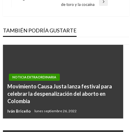
entradas
Entrada
de toro y la cocaína
siguiente
TAMBIÉN PODRÍA GUSTARTE
NOTICIA EXTRAORDINARIA
Movimiento Causa Justa lanza festival para
NOTICIA EXTRAORDINARIA
celebrar la despenalización del aborto en
Vacuna contra el Covid-19 estaría llegando a
Colombia
Colombia en marzo de 2021
Iván Briceño
lunes septiembre 26, 2022
Iván Briceño
miércoles diciembre 2, 2020