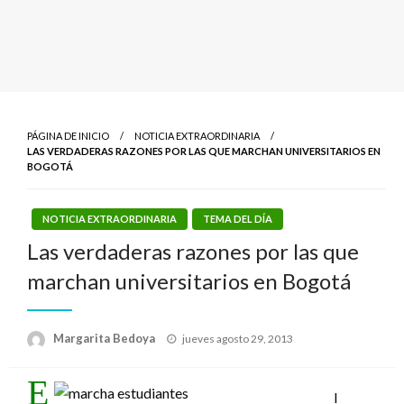
PÁGINA DE INICIO
NOTICIA EXTRAORDINARIA
LAS VERDADERAS RAZONES POR LAS QUE MARCHAN UNIVERSITARIOS EN
BOGOTÁ
NOTICIA EXTRAORDINARIA
TEMA DEL DÍA
Las verdaderas razones por las que
marchan universitarios en Bogotá
Publicado
Margarita Bedoya
jueves agosto 29, 2013
el
E
l