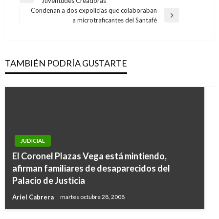
Juventudes Creadoras
de
anterior
Condenan a dos expolicías que colaboraban
entradas
Entrada
a microtraficantes del Santafé
siguiente
TAMBIÉN PODRÍA GUSTARTE
JUDICIAL
El Coronel Plazas Vega está mintiendo,
afirman familiares de desaparecidos del
Palacio de Justicia
Ariel Cabrera
martes octubre 28, 2008