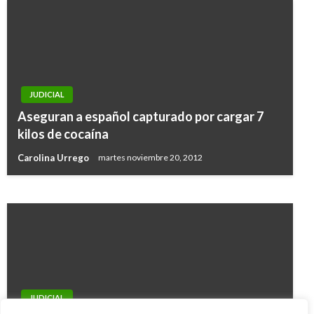
JUDICIAL
JUDICIAL
Papá, tío y abuelo fueron capturados por
Aseguran a español capturado por cargar 7
abusar sexualmente de una menor de 14 años
kilos de cocaína
en Antioquia
Carolina Urrego
martes noviembre 20, 2012
Andres Felipe Gama
lunes octubre 23, 2017
JUDICIAL