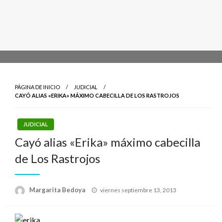
PÁGINA DE INICIO
JUDICIAL
CAYÓ ALIAS «ERIKA» MÁXIMO CABECILLA DE LOS RASTROJOS
JUDICIAL
Cayó alias «Erika» máximo cabecilla
de Los Rastrojos
Publicado
Margarita Bedoya
viernes septiembre 13, 2013
el