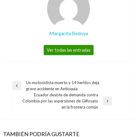
Margarita Bedoya
Ver todas las entradas
Navegación
Un motociclista muerto y 14 heridos deja
Entrada
grave accidente en Antioquia
de
anterior
Ecuador desiste de demanda contra
entradas
Colombia por las aspersiones de Glifosato
Entrada
en la frontera común
siguiente
TAMBIÉN PODRÍA GUSTARTE