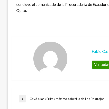
concluye el comunicado de la Procuraduría de Ecuador 
Quito.
Fabio Cas
Ver todas
Navegación
Cayó alias «Erika» máximo cabecilla de Los Rastrojos
Entrada
anterior