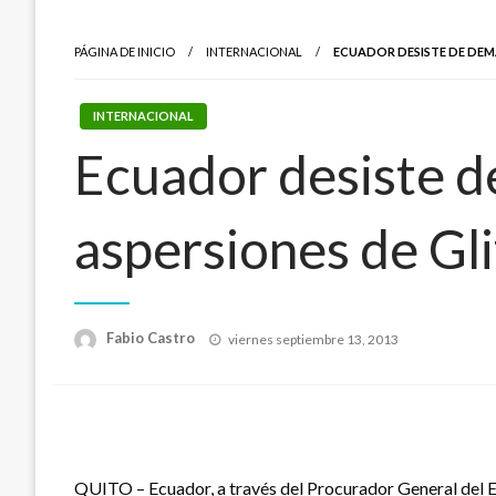
PÁGINA DE INICIO
INTERNACIONAL
ECUADOR DESISTE DE DEM
INTERNACIONAL
Ecuador desiste d
aspersiones de Gl
Publicado
Fabio Castro
viernes septiembre 13, 2013
el
QUITO – Ecuador, a través del Procurador General del 