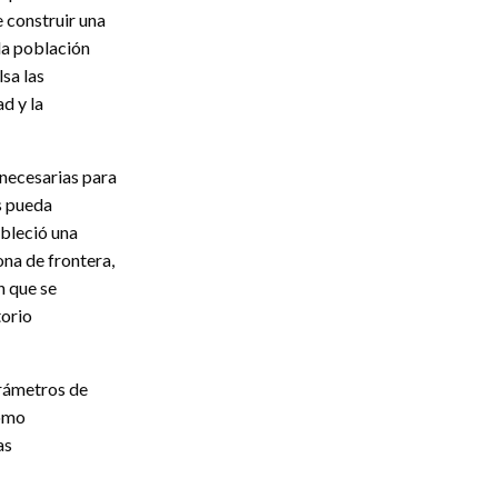
 construir una
la población
sa las
ad y la
necesarias para
os pueda
ableció una
na de frontera,
n que se
torio
arámetros de
como
as