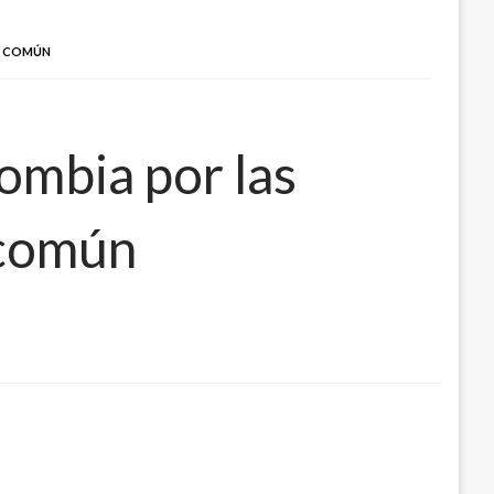
A COMÚN
ombia por las
 común