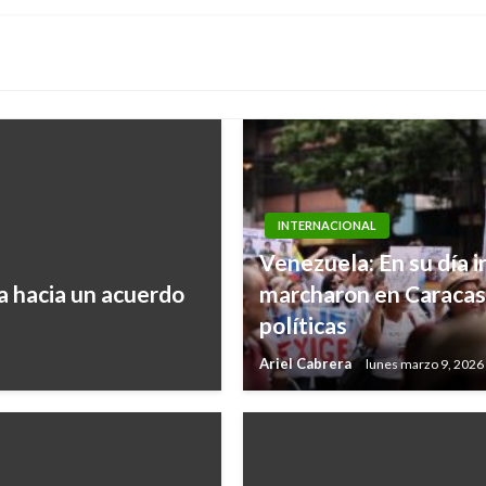
INTERNACIONAL
Venezuela: En su día 
a hacia un acuerdo
marcharon en Caracas p
políticas
Ariel Cabrera
lunes marzo 9, 2026