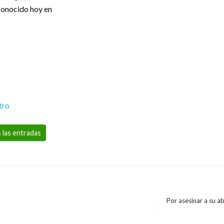
conocido hoy en
tro
 las entradas
Por asesinar a su 
Entrada
siguiente