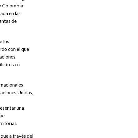
ra Colombia
nada en las
antas de
e los
rdo con el que
naciones
lícitos en
ernacionales
Naciones Unidas,
resentar una
que
ritorial.
que a través del