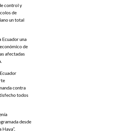
e control y
ocolos de
ano un total
a Ecuador una
y económico de
nas afectadas
.
 Ecuador
rte
demanda contra
atisfecho todos
enía
programada desde
a Haya”,