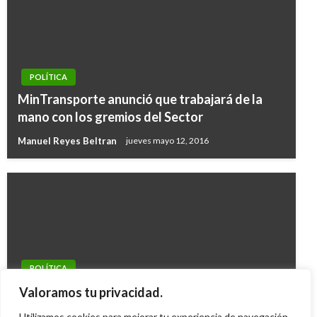
POLÍTICA
MinTransporte anunció que trabajará de la
mano con los gremios del Sector
Manuel Reyes Beltran
jueves mayo 12, 2016
POLÍTICA
Roy Barreras se reunió en La Haya con la Fiscal
Valoramos tu privacidad.
de la CPI, Fatou Bensouda
Utilizamos cookies para mejorar tu experiencia de navegación,