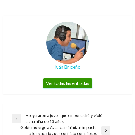
Iván Briceño
Ver todas las entradas
Navegación
Aseguraron a joven que emborrachó y violó
Entrada
a una niña de 13 años
de
anterior
Gobierno urge a Avianca minimizar impacto
entradas
Entrada
a los usuarios por conflicto con pilotos