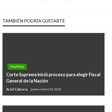
siguiente
TAMBIÉN PODRÍA GUSTARTE
POLÍTICA
PANORAMA NACIONAL
Corte Suprema inició proceso para elegir Fiscal
Colombia ve con optimismo su participación en
General de la Nación
Rusia 2018
Ariel Cabrera
jueves marzo 22, 2012
Giovanni Alarcón M.
sábado diciembre 2, 2017