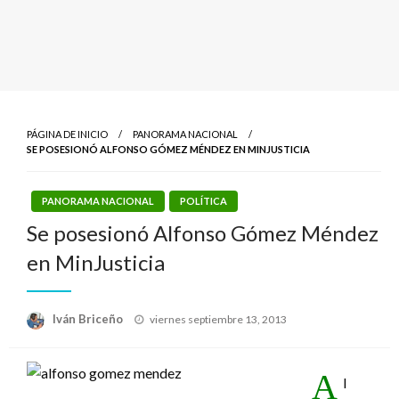
PÁGINA DE INICIO
PANORAMA NACIONAL
SE POSESIONÓ ALFONSO GÓMEZ MÉNDEZ EN MINJUSTICIA
PANORAMA NACIONAL
POLÍTICA
Se posesionó Alfonso Gómez Méndez
en MinJusticia
Publicado
Iván Briceño
viernes septiembre 13, 2013
el
A
l