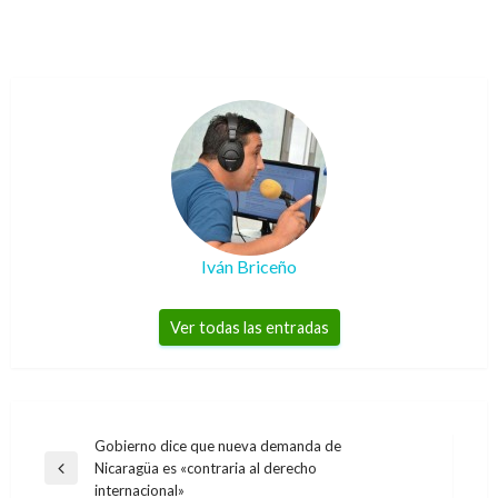
Iván Briceño
Ver todas las entradas
Navegación
Gobierno dice que nueva demanda de
Nicaragüa es «contraria al derecho
de
Entrada
internacional»