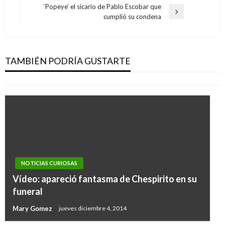
anterior
entradas
‘Popeye’ el sicario de Pablo Escobar que
Entrada
cumplió su condena
siguiente
NOTICIAS CURIOSAS
Influencer fue mordida por su perro en plena
sesión de fotos
TAMBIÉN PODRÍA GUSTARTE
Iván Briceño
viernes enero 17, 2020
NOTICIAS CURIOSAS
NOTICIAS CURIOSAS
Vídeo: apareció fantasma de Chespirito en su
Recién casados protagonizan foto viral cerca
funeral
de un incendio en California
Mary Gomez
jueves diciembre 4, 2014
Iván Briceño
miércoles octubre 30, 2019