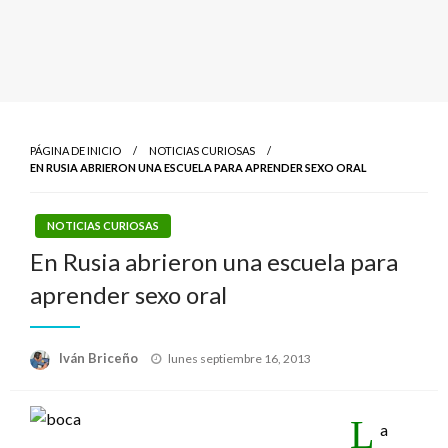
PÁGINA DE INICIO
NOTICIAS CURIOSAS
EN RUSIA ABRIERON UNA ESCUELA PARA APRENDER SEXO ORAL
NOTICIAS CURIOSAS
En Rusia abrieron una escuela para
aprender sexo oral
Publicado
Iván Briceño
lunes septiembre 16, 2013
el
L
a