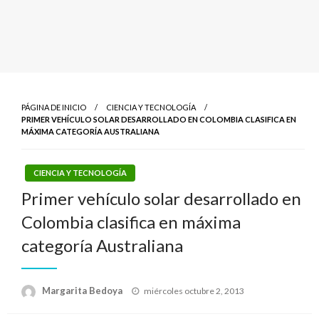
PÁGINA DE INICIO
CIENCIA Y TECNOLOGÍA
PRIMER VEHÍCULO SOLAR DESARROLLADO EN COLOMBIA CLASIFICA EN
MÁXIMA CATEGORÍA AUSTRALIANA
CIENCIA Y TECNOLOGÍA
Primer vehículo solar desarrollado en
Colombia clasifica en máxima
categoría Australiana
Publicado
Margarita Bedoya
miércoles octubre 2, 2013
el