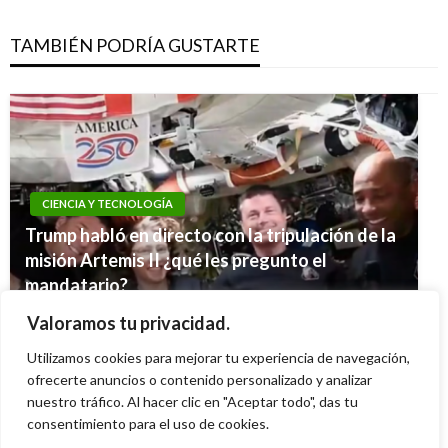
TAMBIÉN PODRÍA GUSTARTE
CIENCIA Y TECNOLOGÍA
Trump habló en directo con la tripulación de la
CIENCIA Y TECNOLOGÍA
misión Artemis II ¿qué les pregunto el
CIENCIA Y TECNOLOGÍA
Los menores a 25 años son los más vulnerables
mandatario?
CIENCIA Y TECNOLOGÍA
Inicia la preventa del Huawei Mate 20 Pro en
al fraude cibernético
Twitter está presentando fallos en varios
Ariel Cabrera
martes abril 7, 2026
Valoramos tu privacidad.
Colombia
Giovanni Alarcón M.
martes febrero 23, 2021
países del mundo
Utilizamos cookies para mejorar tu experiencia de navegación,
Iván Briceño
viernes noviembre 23, 2018
Iván Briceño
ofrecerte anuncios o contenido personalizado y analizar
jueves julio 26, 2012
nuestro tráfico. Al hacer clic en "Aceptar todo", das tu
consentimiento para el uso de cookies.