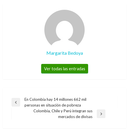
Margarita Bedoya
Ver todas las entradas
Navegación
En Colombia hay 14 millones 662 mil
Entrada
personas en situación de pobreza
de
anterior
Colombia, Chile y Perú integran sus
entradas
Entrada
mercados de divisas
siguiente