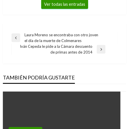
Ver todas las entradas
Navegación
Laura Moreno se encontraba con otro joven
Entrada
el día de la muerte de Colmenares
de
anterior
Iván Cepeda le pide a la Cámara descuento
entradas
Entrada
de primas antes de 2014
siguiente
TAMBIÉN PODRÍA GUSTARTE