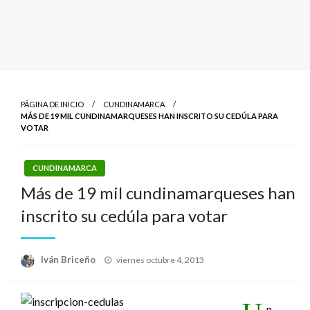
PÁGINA DE INICIO
CUNDINAMARCA
MÁS DE 19 MIL CUNDINAMARQUESES HAN INSCRITO SU CEDÚLA PARA
VOTAR
CUNDINAMARCA
Más de 19 mil cundinamarqueses han
inscrito su cedúla para votar
Publicado
Iván Briceño
viernes octubre 4, 2013
el
n