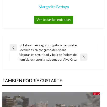
Margarita Bedoya
Ver todas las entradas
Navegación
¡El aborto es sagrado! gritaron activistas
Entrada
desnudas en congreso de España
de
anterior
Mejoras en seguridad y baja en índices de
entradas
Entrada
homicidios reporta gobernador Alva Cruz
siguiente
TAMBIÉN PODRÍA GUSTARTE