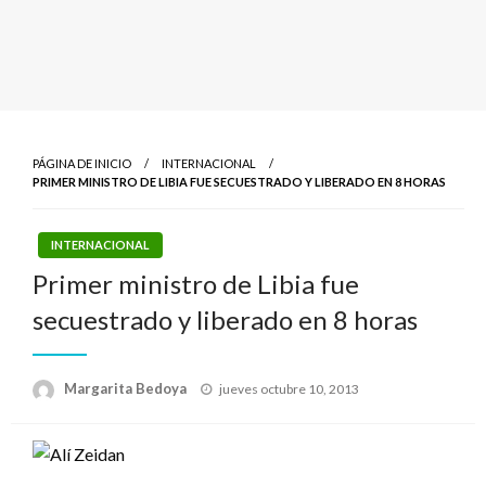
PÁGINA DE INICIO
INTERNACIONAL
PRIMER MINISTRO DE LIBIA FUE SECUESTRADO Y LIBERADO EN 8 HORAS
INTERNACIONAL
Primer ministro de Libia fue
secuestrado y liberado en 8 horas
Publicado
Margarita Bedoya
jueves octubre 10, 2013
el