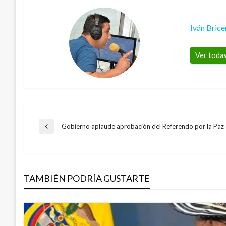
Iván Bric
Ver todas
Navegación
Gobierno aplaude aprobación del Referendo por la Paz
Entrada
anterior
de
TAMBIÉN PODRÍA GUSTARTE
entradas