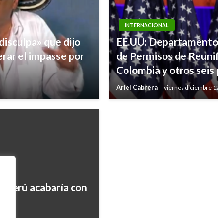
INTERNACIONAL
disculpa» que dijo
EE.UU: Departamento 
INTERNACIONAL
rar el impasse por
de Permisos de Reunif
México asegura que re
Colombia y otros seis
desde mayo
Ariel Cabrera
viernes diciembre 1
Giovanni Alarcón M.
viernes sept
 y Perú acabaría con
,