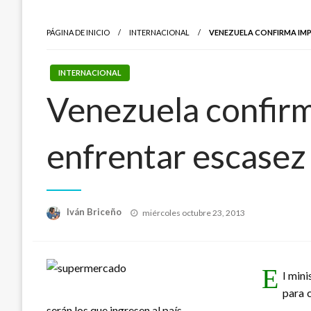
PÁGINA DE INICIO
INTERNACIONAL
VENEZUELA CONFIRMA IMP
INTERNACIONAL
Venezuela confirm
enfrentar escasez
Publicado
Iván Briceño
miércoles octubre 23, 2013
el
E
l min
para 
serán los que ingresen al país.