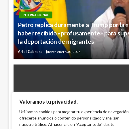
INTERNACIONAL
Petro replica duramente a Trump por la «
haber recibido «profusamente» para supe
la deportación de migrantes
Ariel Cabrera
jueves enero 30, 2025
Valoramos tu privacidad.
INTERNACIONAL
Un Ferrocarril interoceánico entre Brasil
Utilizamos cookies para mejorar tu experiencia de navegación
ofrecerte anuncios o contenido personalizado y analizar
la Amazonia
nuestro tráfico. Al hacer clic en "Aceptar todo", das tu