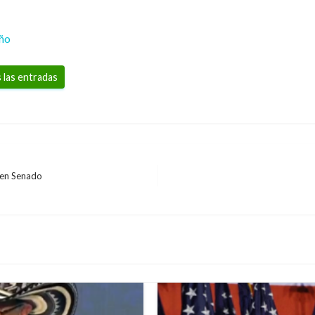
eño
 las entradas
 en Senado