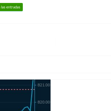
 las entradas
NACIONAL
Riña dejó cuatro pers
Bucaramanga
Andres Felipe Gama
lunes diciem