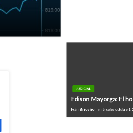
 objetivo
JUDICIAL
,
Edison Mayorga: El ho
Iván Briceño
miércoles octubre 1,