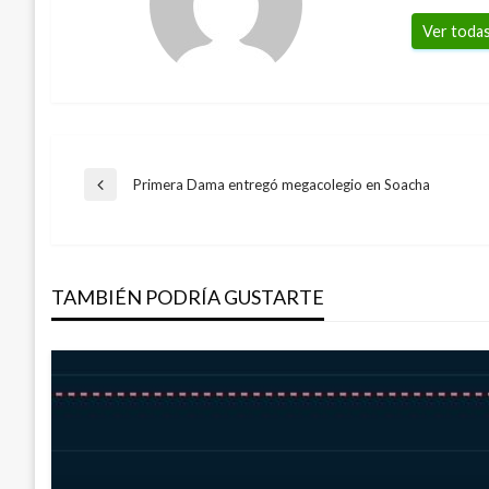
Ver todas
Navegación
Primera Dama entregó megacolegio en Soacha
Entrada
anterior
de
TAMBIÉN PODRÍA GUSTARTE
entradas