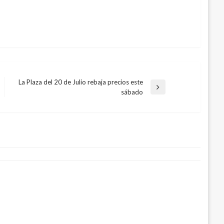
La Plaza del 20 de Julio rebaja precios este
Entrada
sábado
siguiente
onas heridas en un discoteca en
bre 19, 2016