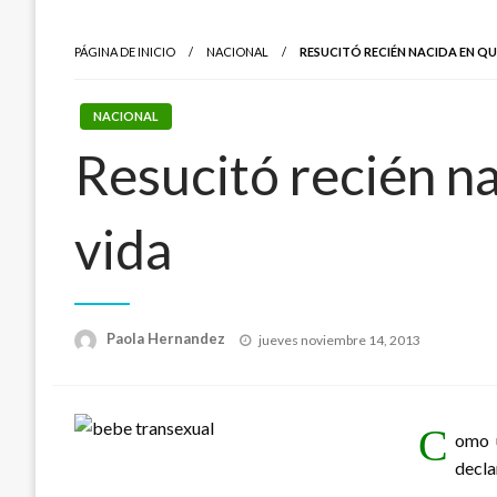
PÁGINA DE INICIO
NACIONAL
RESUCITÓ RECIÉN NACIDA EN QU
NACIONAL
Resucitó recién na
vida
Publicado
Paola Hernandez
jueves noviembre 14, 2013
el
C
omo u
decla