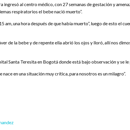
ura ingresó al centro médico, con 27 semanas de gestación y amena
lemas respiratorios el bebe nació muerto”.
7:15 am, una hora después de que había muerto”, luego de esto el cu
dáver de la bebe y de repente ella abrió los ojos y lloró, allí nos d
pital Santa Teresita en Bogotá donde está bajo observación y se le
 nace en una situación muy crítica, para nosotros es un milagro”.
nandez