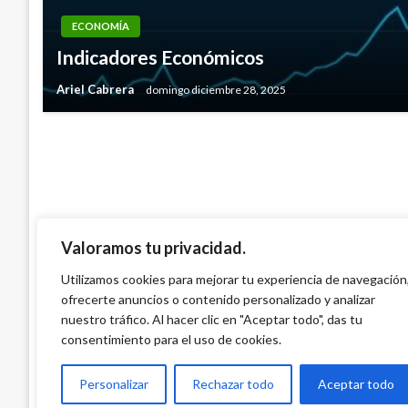
NACIONAL
ECONOMÍA
La educación para la Fuerza Pública es un
Indicadores Económicos
estratégico: Mindefensa
Ariel Cabrera
domingo diciembre 28, 2025
Giovanni Alarcón M.
viernes noviembre 10, 2017
Valoramos tu privacidad.
Utilizamos cookies para mejorar tu experiencia de navegación
ofrecerte anuncios o contenido personalizado y analizar
nuestro tráfico. Al hacer clic en "Aceptar todo", das tu
consentimiento para el uso de cookies.
Personalizar
Rechazar todo
Aceptar todo