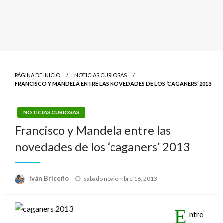
PÁGINA DE INICIO
NOTICIAS CURIOSAS
FRANCISCO Y MANDELA ENTRE LAS NOVEDADES DE LOS ‘CAGANERS’ 2013
NOTICIAS CURIOSAS
Francisco y Mandela entre las
novedades de los ‘caganers’ 2013
Publicado
Iván Briceño
sábado noviembre 16, 2013
el
E
ntre