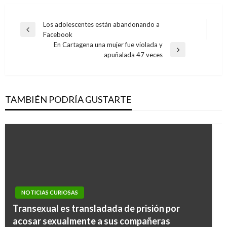
Navegación
Los adolescentes están abandonando a
Entrada
Facebook
de
anterior
En Cartagena una mujer fue violada y
entradas
Entrada
apuñalada 47 veces
siguiente
TAMBIÉN PODRÍA GUSTARTE
NOTICIAS CURIOSAS
Transexual es transladada de prisión por
acosar sexualmente a sus compañeras