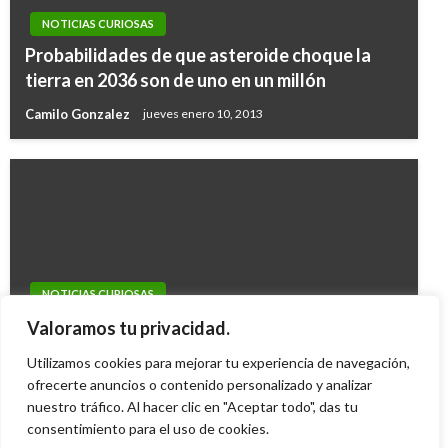
NOTICIAS CURIOSAS
Probabilidades de que asteroide choque la
tierra en 2036 son de uno en un millón
Camilo Gonzalez
jueves enero 10, 2013
NOTICIAS CURIOSAS
Calamar gigante fue filmado a 900 metros de
Valoramos tu privacidad.
profundidad en el Pacifico Norte
Utilizamos cookies para mejorar tu experiencia de navegación,
Juan Sebastián Obando
ofrecerte anuncios o contenido personalizado y analizar
martes enero 8, 2013
nuestro tráfico. Al hacer clic en "Aceptar todo", das tu
consentimiento para el uso de cookies.