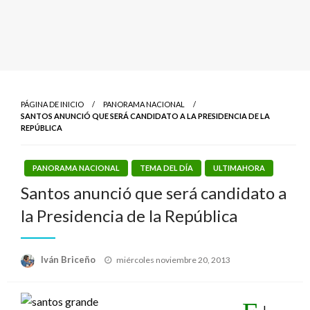
PÁGINA DE INICIO
PANORAMA NACIONAL
SANTOS ANUNCIÓ QUE SERÁ CANDIDATO A LA PRESIDENCIA DE LA
REPÚBLICA
PANORAMA NACIONAL
TEMA DEL DÍA
ULTIMAHORA
Santos anunció que será candidato a
la Presidencia de la República
Publicado
Iván Briceño
miércoles noviembre 20, 2013
el
l