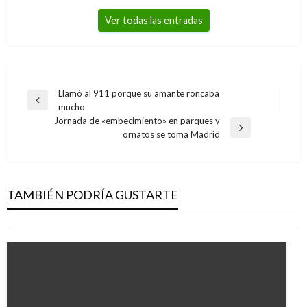
Ver todas las entradas
Navegación
Llamó al 911 porque su amante roncaba
Entrada
mucho
de
anterior
Jornada de «embecimiento» en parques y
entradas
Entrada
ornatos se toma Madrid
siguiente
NACIONAL
En total 12.505 jóvenes harán parte de Ser Pilo
Paga 2
TAMBIÉN PODRÍA GUSTARTE
Iván Briceño
lunes enero 18, 2016