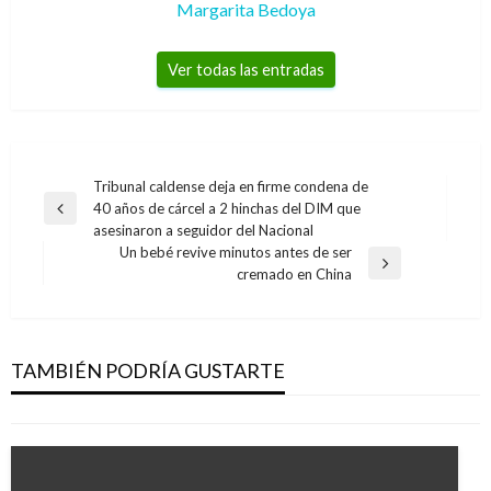
Margarita Bedoya
Ver todas las entradas
Navegación
Tribunal caldense deja en firme condena de
40 años de cárcel a 2 hinchas del DIM que
de
Entrada
asesinaron a seguidor del Nacional
anterior
entradas
Un bebé revive minutos antes de ser
Entrada
cremado en China
siguiente
ENTRETENIMIENTO
Policía de Nueva York sabía desde 2004 sobre
los abusos sexuales de Harvey Weinstein
TAMBIÉN PODRÍA GUSTARTE
Andres Felipe Gama
jueves octubre 12, 2017