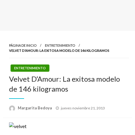
PÁGINA DE INICIO
ENTRETENIMIENTO
VELVET D’AMOUR: LA EXITOSA MODELO DE 146 KILOGRAMOS
ENTRETENIMIENTO
Velvet D’Amour: La exitosa modelo
de 146 kilogramos
Publicado
Margarita Bedoya
jueves noviembre 21, 2013
el