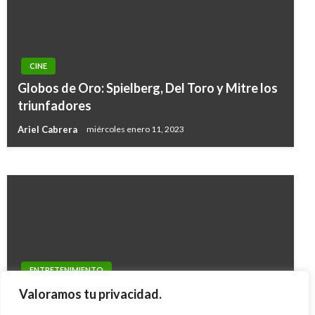
ENTRETENIMIENTO
CINE
Este es el Monumento del Acuerdo de Paz que
Globos de Oro: Spielberg, Del Toro y Mitre los
será instalado en la sede de la ONU en Nueva
triunfadores
York
Ariel Cabrera
miércoles enero 11, 2023
Ariel Cabrera
jueves marzo 21, 2019
ENTRETENIMIENTO
Murió Bobbi Kristina Brown, la hija de Whitney
Valoramos tu privacidad.
Houston; estuvo en coma más de seis meses