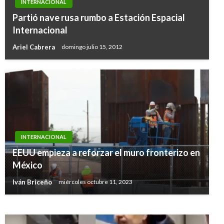
INTERNACIONAL
Partió nave rusa rumbo a Estación Espacial
Internacional
Ariel Cabrera
domingo julio 15, 2012
INTERNACIONAL
INTERNACIONAL
Trump fue demandado por 16 Estados;
EEUU empieza a reforzar el muro fronterizo en
impugnan su declaratoria de emergencia
México
nacional para construir muro
Iván Briceño
miércoles octubre 11, 2023
Ariel Cabrera
martes febrero 19, 2019