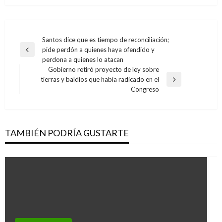
Navegación
Santos dice que es tiempo de reconciliación;
pide perdón a quienes haya ofendido y
de
Entrada
perdona a quienes lo atacan
anterior
entradas
Gobierno retiró proyecto de ley sobre
tierras y baldíos que había radicado en el
Entrada
Congreso
siguiente
TAMBIÉN PODRÍA GUSTARTE