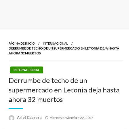
PÁGINA DE INICIO
INTERNACIONAL
DERRUMBE DE TECHO DE UN SUPERMERCADO EN LETONIA DEJA HASTA
AHORA 32 MUERTOS
INTERNACIONAL
Derrumbe de techo de un
supermercado en Letonia deja hasta
ahora 32 muertos
Publicado
Ariel Cabrera
viernes noviembre 22, 2013
el