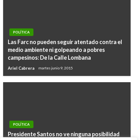
POLÍTICA
Las Farc no pueden seguir atentado contra el
medio ambiente ni golpeando a pobres
campesinos: De la Calle Lombana
Ariel Cabrera
martes junio 9, 2015
POLÍTICA
POLÍTICA
Presidente Santos no ve ninguna posibilidad
POLÍTICA