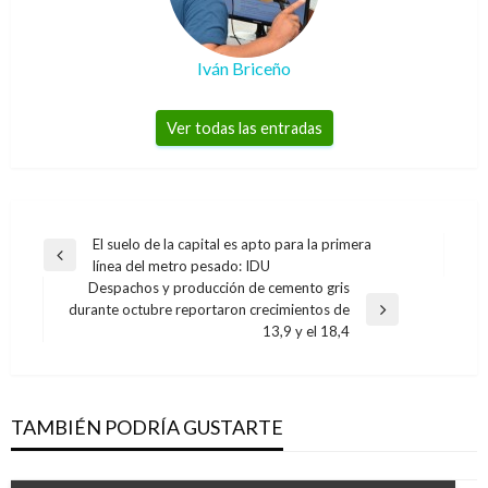
Iván Briceño
Ver todas las entradas
Navegación
El suelo de la capital es apto para la primera
Entrada
línea del metro pesado: IDU
de
anterior
Despachos y producción de cemento gris
entradas
durante octubre reportaron crecimientos de
Entrada
13,9 y el 18,4
siguiente
TAMBIÉN PODRÍA GUSTARTE