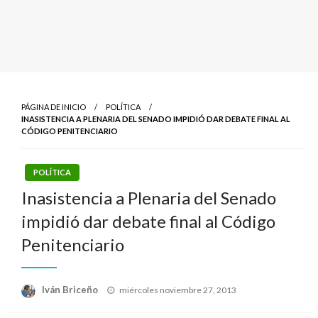
PÁGINA DE INICIO
POLÍTICA
INASISTENCIA A PLENARIA DEL SENADO IMPIDIÓ DAR DEBATE FINAL AL
CÓDIGO PENITENCIARIO
POLÍTICA
Inasistencia a Plenaria del Senado
impidió dar debate final al Código
Penitenciario
Publicado
Iván Briceño
miércoles noviembre 27, 2013
el