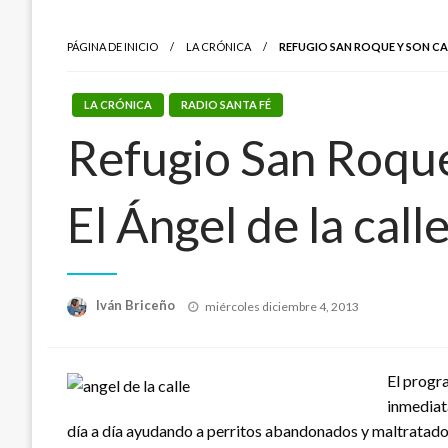
PÁGINA DE INICIO
LA CRÓNICA
REFUGIO SAN ROQUE Y SON CAL
LA CRÓNICA
RADIO SANTA FÉ
Refugio San Roque 
El Ángel de la call
Publicado
Iván Briceño
miércoles diciembre 4, 2013
el
El progra
inmediat
día a día ayudando a perritos abandonados y maltratados