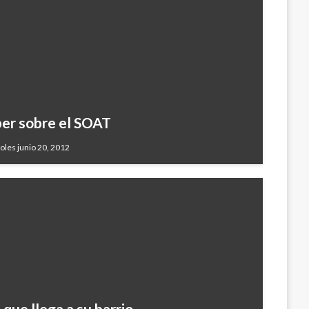
ber sobre el SOAT
oles junio 20, 2012
 que llega a su barrio