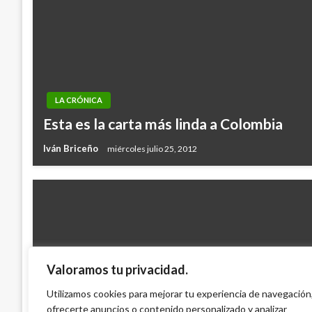
LA CRÓNICA
Esta es la carta más linda a Colombia
Iván Briceño
miércoles julio 25, 2012
Valoramos tu privacidad.
EMPLEO
Ofertas de trabajo – Octubre 5 de 2010 
Utilizamos cookies para mejorar tu experiencia de navegación
ofrecerte anuncios o contenido personalizado y analizar
oportunidades de empleo)