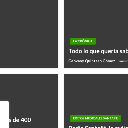
LA CRÓNICA
Todo lo que quería sa
Geovany Quintero Gómez
miérc
(Más de 400
EXITOS MUSICALES SANTA FE
,
Radio Santafé, la radio