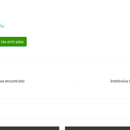
eño
 las entradas
fue encontrado
Interbolsa:
Entrada
siguiente