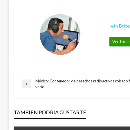
Iván Bric
Ver todas
México: Contenedor de desechos radioactivos robado 
Navegación
Entrada
vacío
anterior
de
TAMBIÉN PODRÍA GUSTARTE
entradas