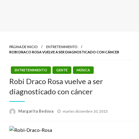
PÁGINA DE INICIO
ENTRETENIMIENTO
ROBI DRACO ROSA VUELVE A SER DIAGNOSTICADO CON CÁNCER
ENTRETENIMIENTO
GENTE
MÚSICA
Robi Draco Rosa vuelve a ser
diagnosticado con cáncer
Publicado
Margarita Bedoya
martes diciembre 10, 2013
el