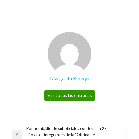
Margarita Bedoya
Ver todas las entradas
Navegación
Por homicidio de suboficiales condenan a 27
años tres integrantes de la “Oficina de
de
Entrada