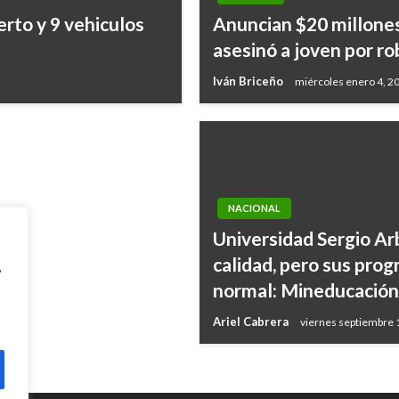
rto y 9 vehiculos
Anuncian $20 millone
sable en Colombia;
asesinó a joven por ro
firma
Iván Briceño
miércoles enero 4, 2
NACIONAL
Universidad Sergio Ar
calidad, pero sus pro
,
normal: Mineducación
Ariel Cabrera
viernes septiembre 