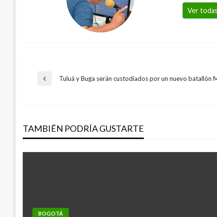
Ver todas
Navegación
Tuluá y Buga serán custodiados por un nuevo batallón
Entrada
anterior
de
TAMBIÉN PODRÍA GUSTARTE
entradas
BOGOTÁ