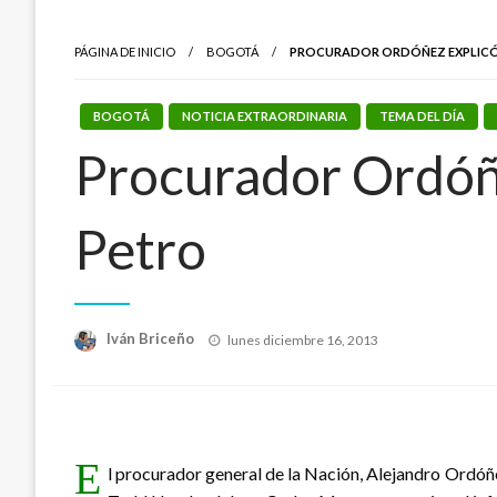
PÁGINA DE INICIO
BOGOTÁ
PROCURADOR ORDÓÑEZ EXPLICÓ 
BOGOTÁ
NOTICIA EXTRAORDINARIA
TEMA DEL DÍA
Procurador Ordóñe
Petro
Publicado
Iván Briceño
lunes diciembre 16, 2013
el
E
l procurador general de la Nación, Alejandro Ordó