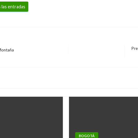
 las entradas
Pre
 Montaña
Ent
sigu
BOGOTÁ