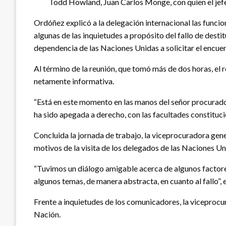
Todd Howland, Juan Carlos Monge, con quien el jefe d
Ordóñez explicó a la delegación internacional las funcion
algunas de las inquietudes a propósito del fallo de desti
dependencia de las Naciones Unidas a solicitar el encuen
Al término de la reunión, que tomó más de dos horas, el 
netamente informativa.
“Está en este momento en las manos del señor procurador
ha sido apegada a derecho, con las facultades constitucio
Concluida la jornada de trabajo, la viceprocuradora gen
motivos de la visita de los delegados de las Naciones Un
“Tuvimos un diálogo amigable acerca de algunos factore
algunos temas, de manera abstracta, en cuanto al fallo”, 
Frente a inquietudes de los comunicadores, la viceprocur
Nación.