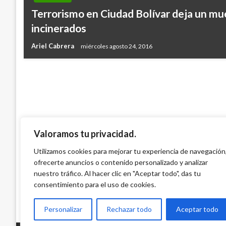
NACIONAL
Terrorismo en Ciudad Bolívar deja un mue
Procuraduría avala cadena perpetua revi
incinerados
es compatible con la dignidad humana, a
Ariel Cabrera
miércoles agosto 24, 2016
Ariel Cabrera
jueves abril 22, 2021
Valoramos tu privacidad.
Utilizamos cookies para mejorar tu experiencia de navegación
ofrecerte anuncios o contenido personalizado y analizar
nuestro tráfico. Al hacer clic en "Aceptar todo", das tu
consentimiento para el uso de cookies.
Personalizar
Rechazar todo
Aceptar todo