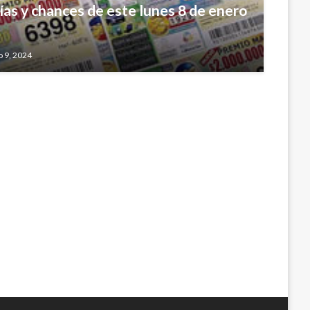
ías y chances de este lunes 8 de enero
se unen para apoyar la implementación
do de Paz
 9, 2024
 21, 2017