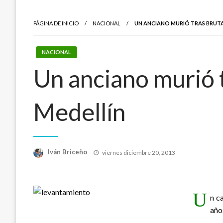
PÁGINA DE INICIO
NACIONAL
UN ANCIANO MURIÓ TRAS BRUTAL
NACIONAL
Un anciano murió t
Medellín
Publicado
Iván Briceño
viernes diciembre 20, 2013
el
U
n c
año