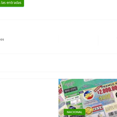
 las entradas
hos
Entrada
siguiente
azas Vega
NACIONAL