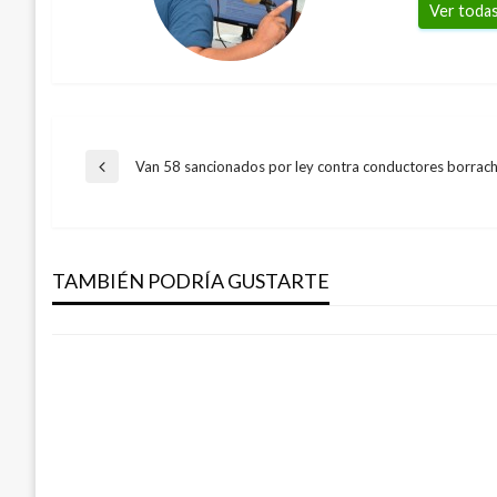
Ver todas
Navegación
Van 58 sancionados por ley contra conductores borrac
Entrada
anterior
de
NACIONAL
Niegan libertad al coronel (r) Alfonso Pl
TAMBIÉN PODRÍA GUSTARTE
entradas
Geovany Quintero Gómez
martes septiembre 6, 2011