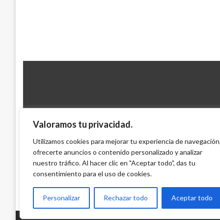
Valoramos tu privacidad.
JUDICIAL
Otras cuatro personas muertas en accide
Utilizamos cookies para mejorar tu experiencia de navegación
ofrecerte anuncios o contenido personalizado y analizar
Magdalena
nuestro tráfico. Al hacer clic en "Aceptar todo", das tu
Carlos Martinez
domingo diciembre 25, 2011
consentimiento para el uso de cookies.
Personalizar
Rechazar todo
Aceptar todo