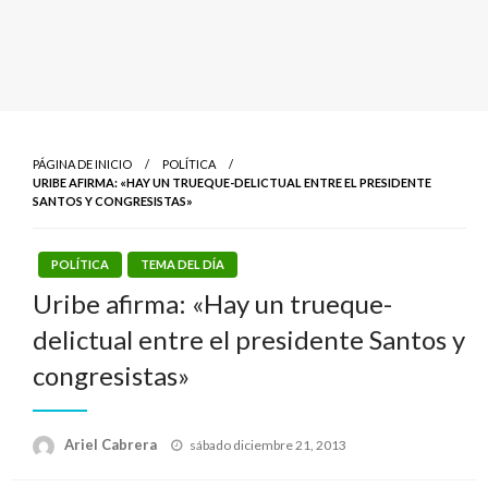
PÁGINA DE INICIO
POLÍTICA
URIBE AFIRMA: «HAY UN TRUEQUE-DELICTUAL ENTRE EL PRESIDENTE
SANTOS Y CONGRESISTAS»
POLÍTICA
TEMA DEL DÍA
Uribe afirma: «Hay un trueque-
delictual entre el presidente Santos y
congresistas»
Publicado
Ariel Cabrera
sábado diciembre 21, 2013
el