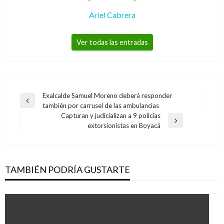
Ariel Cabrera
Ver todas las entradas
Navegación
Exalcalde Samuel Moreno deberá responder
Entrada
también por carrusel de las ambulancias
de
anterior
Capturan y judicializan a 9 policías
entradas
Entrada
extorsionistas en Boyacá
siguiente
TAMBIÉN PODRÍA GUSTARTE