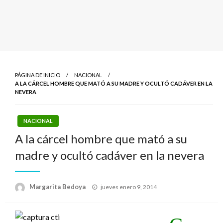
PÁGINA DE INICIO
NACIONAL
A LA CÁRCEL HOMBRE QUE MATÓ A SU MADRE Y OCULTÓ CADÁVER EN LA
NEVERA
NACIONAL
A la cárcel hombre que mató a su
madre y ocultó cadáver en la nevera
Publicado
Margarita Bedoya
jueves enero 9, 2014
el