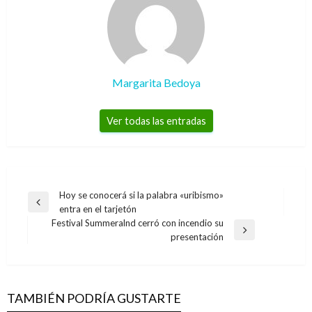
Margarita Bedoya
Ver todas las entradas
Navegación
Hoy se conocerá si la palabra «uribismo»
Entrada
entra en el tarjetón
de
anterior
Festival Summeralnd cerró con incendio su
entradas
Entrada
presentación
siguiente
TAMBIÉN PODRÍA GUSTARTE