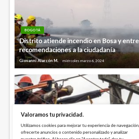
BOGOTÁ
Distrito atiende incendio en Bosa y entr
recomendaciones a la ciudadanía
Giovanni Alarcón M.
miércoles marzo 6, 2024
Valoramos tu privacidad.
BOGOTÁ
Utilizamos cookies para mejorar tu experiencia de navegación
ofrecerte anuncios o contenido personalizado y analizar
Cortes de luz este martes 8 de octubre 
nuestro tráfico. Al hacer clic en "Aceptar todo", das tu