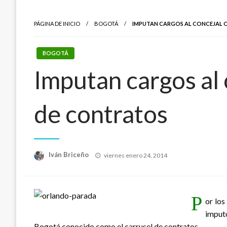
PÁGINA DE INICIO
BOGOTÁ
IMPUTAN CARGOS AL CONCEJAL 
BOGOTÁ
Imputan cargos al 
de contratos
Publicado
Iván Briceño
viernes enero 24, 2014
el
P
or los
imput
Bogotá conocido como el carrusel de contratos