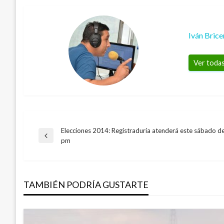
Iván Bric
Ver todas
Elecciones 2014: Registraduría atenderá este sábado d
Navegación
Entrada
pm
anterior
de
TAMBIÉN PODRÍA GUSTARTE
entradas