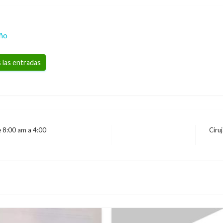
eño
 las entradas
e 8:00 am a 4:00
Ciru
Entra
siguie