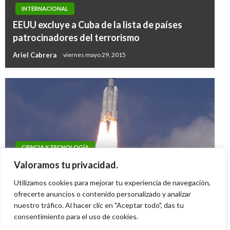
INTERNACIONAL
EEUU excluye a Cuba de la lista de países
patrocinadores del terrorismo
Ariel Cabrera
viernes mayo 29, 2015
CIENCIA Y TECNOLOGÍA
La India lanzó histórica misión de exploración a
Valoramos tu privacidad.
la Luna
Utilizamos cookies para mejorar tu experiencia de navegación,
Ariel Cabrera
ofrecerte anuncios o contenido personalizado y analizar
viernes julio 14, 2023
nuestro tráfico. Al hacer clic en "Aceptar todo", das tu
consentimiento para el uso de cookies.