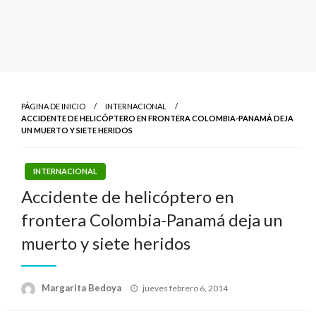
PÁGINA DE INICIO
INTERNACIONAL
ACCIDENTE DE HELICÓPTERO EN FRONTERA COLOMBIA-PANAMÁ DEJA
UN MUERTO Y SIETE HERIDOS
INTERNACIONAL
Accidente de helicóptero en
frontera Colombia-Panamá deja un
muerto y siete heridos
Publicado
Margarita Bedoya
jueves febrero 6, 2014
el