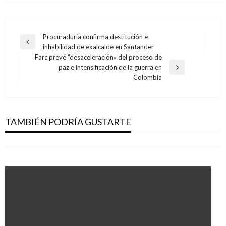
Navegación
Procuraduría confirma destitución e
Entrada
inhabilidad de exalcalde en Santander
de
anterior
Farc prevé “desaceleración» del proceso de
entradas
paz e intensificación de la guerra en
Entrada
INTERNACIONAL
Colombia
siguiente
Enfrentamientos entre Guardia Nacional
INTERNACIONAL
Bolivariana y manifestantes que intentan
Corea del Norte desafía a EE.UU. y exhibe
pasar la frontera en Ureña
TAMBIÉN PODRÍA GUSTARTE
sofisticado arsenal nuclear
Iván Briceño
sábado febrero 23, 2019
Mary Gomez
sábado abril 15, 2017