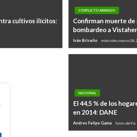
CONFLICTO ARMADO
ra cultivos ilícitos:
Confirman muerte de se
umigación aérea de
bombardeo a Vistahe
Iván Briceño
miércoles marzo 28,
NACIONAL
El 44,5 % de los hoga
,
en 2014: DANE
Andres Felipe Gama
lunes abril 6