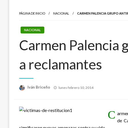
PÁGINA DE INICIO
NACIONAL
CARMEN PALENCIA GRUPO ANTI
NACIONAL
Carmen Palencia g
a reclamantes
Publicado
Iván Briceño
lunes febrero 10, 2014
el
C
armen
de Ca
significaron nuevas amenazas contra su vida.