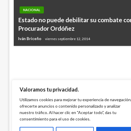
NACIONAL
NACIONAL
Estado no puede debilitar su combate cont
Gobierno asegura que no contempla la f
Procurador Ordóñez
coca
Iván Briceño
viernes septiembre 12, 2014
Manuel Reyes Beltran
miércoles octubre 26, 2016
Valoramos tu privacidad.
Utilizamos cookies para mejorar tu experiencia de navegación
ofrecerte anuncios o contenido personalizado y analizar
nuestro tráfico. Al hacer clic en "Aceptar todo", das tu
consentimiento para el uso de cookies.