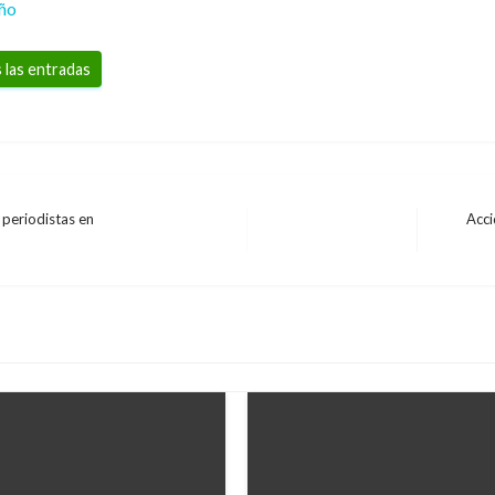
eño
 las entradas
 periodistas en
Acci
Entrada
siguient