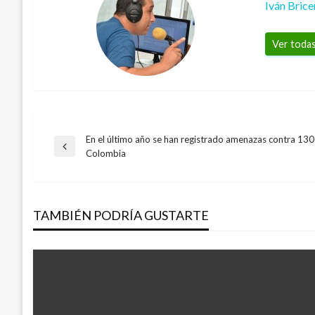
Iván Bric
Ver todas
En el último año se han registrado amenazas contra 130
Navegación
Entrada
Colombia
anterior
de
TAMBIÉN PODRÍA GUSTARTE
entradas