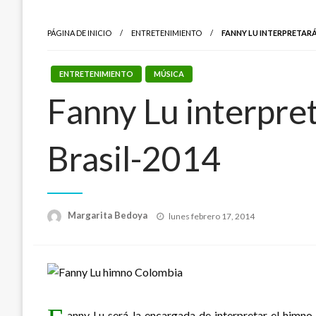
PÁGINA DE INICIO
ENTRETENIMIENTO
FANNY LU INTERPRETARÁ
ENTRETENIMIENTO
MÚSICA
Fanny Lu interpre
Brasil-2014
Publicado
Margarita Bedoya
lunes febrero 17, 2014
el
anny Lu será la encargada de interpretar el himno