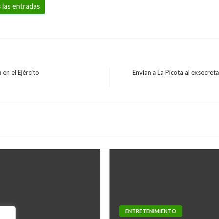
 las entradas
en el Ejército
Envían a La Picota al exsecret
Entrada
siguiente
ENTRETENIMIENTO