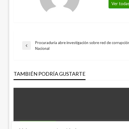
Ver todas
Procuraduría abre investigación sobre red de corrupción 
Navegación
Entrada
Nacional
anterior
de
TAMBIÉN PODRÍA GUSTARTE
entradas
ENTRETENIMIENTO