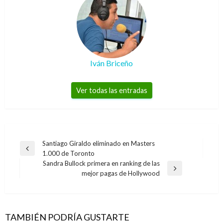
Iván Briceño
Ver todas las entradas
Navegación
Santiago Giraldo eliminado en Masters
Entrada
1.000 de Toronto
de
anterior
Sandra Bullock primera en ranking de las
entradas
Entrada
mejor pagas de Hollywood
siguiente
TAMBIÉN PODRÍA GUSTARTE