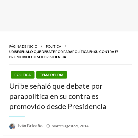
PÁGINA DE INICIO
POLÍTICA
URIBE SEÑALÓ QUE DEBATE POR PARAPOLÍTICA EN SU CONTRA ES
PROMOVIDO DESDE PRESIDENCIA
POLÍTICA
TEMA DEL DÍA
Uribe señaló que debate por
parapolítica en su contra es
promovido desde Presidencia
Publicado
Iván Briceño
martes agosto 5, 2014
el