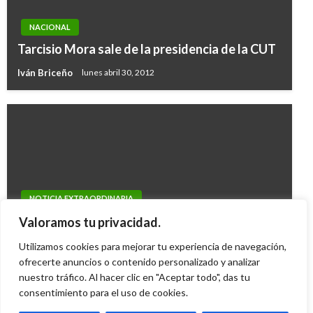
NACIONAL
Tarcisio Mora sale de la presidencia de la CUT
Iván Briceño
lunes abril 30, 2012
NOTICIA EXTRAORDINARIA
Farc deberían hablar menos y dedicarse a
Valoramos tu privacidad.
negociar fin del conflicto: MinDefensa
Utilizamos cookies para mejorar tu experiencia de navegación,
Iván Briceño
ofrecerte anuncios o contenido personalizado y analizar
lunes septiembre 1, 2014
nuestro tráfico. Al hacer clic en "Aceptar todo", das tu
consentimiento para el uso de cookies.